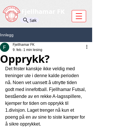
Fjellhamar FK
Søk
Innlegg
Fjellhamar FK
9. feb.
1 min lesing
Opprykk?
Det frister kanskje ikke veldig med 
treninger ute i denne kalde perioden 
nå. Noen vet uansett å utnytte tiden 
godt med innefotball. Fjellhamar Futsal, 
bestående av en rekke A-lagsspillere, 
kjemper for tiden om opprykk til 
1.divisjon. Laget trenger nå kun et 
poeng på en av sine to siste kamper for 
å sikre opprykket.