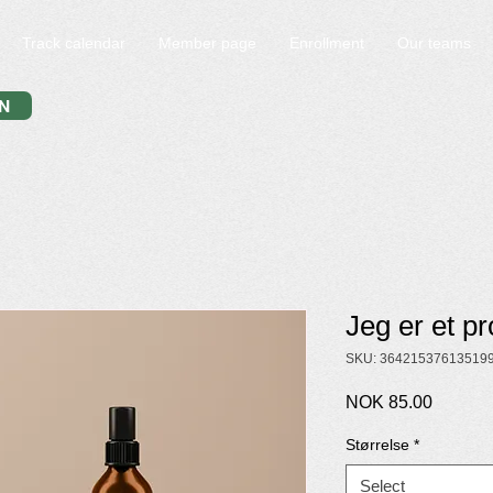
Track calendar
Member page
Enrollment
Our teams
N
Jeg er et p
SKU: 36421537613519
Price
NOK 85.00
Størrelse
*
Select